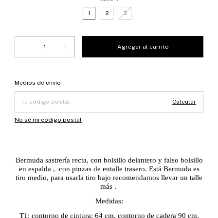
1
2
3
Entregas para el CP:
Cambiar CP
Medios de envío
Calcular
No sé mi código postal
Bermuda sastrería recta, con bolsillo delantero y falso bolsillo
en espalda , con pinzas de entalle trasero. Está Bermuda es
tiro medio, para usarla tiro bajo recomendamos llevar un talle
más .
Medidas:
T1: contorno de cintura: 64 cm, contorno de cadera 90 cm,