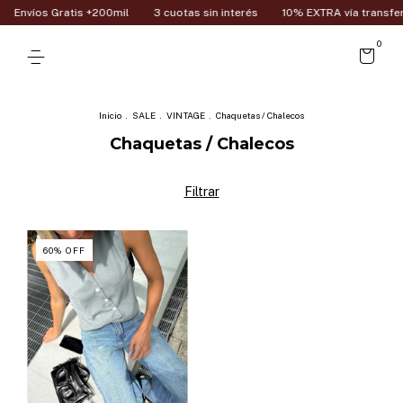
Envíos Gratis +200mil
3 cuotas sin interés
10% EXTRA vía transfer
0
Inicio
.
SALE
.
VINTAGE
.
Chaquetas / Chalecos
Chaquetas / Chalecos
Filtrar
60
%
OFF