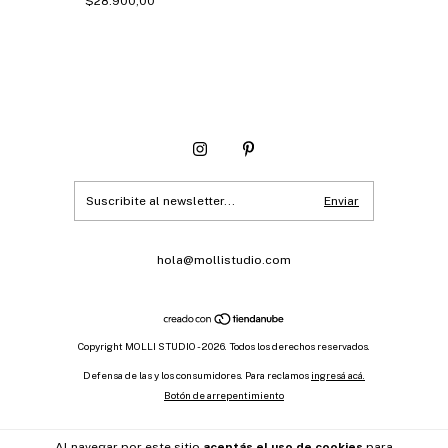
$28.900,00
hola@mollistudio.com
Copyright MOLLI STUDIO - 2026. Todos los derechos reservados.
Defensa de las y los consumidores. Para reclamos
ingresá acá.
Botón de arrepentimiento
Al navegar por este sitio
aceptás el uso de cookies
para